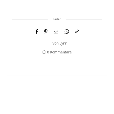
Teilen
Von
Lynn
0 Kommentare
Und was meinst du?
Deine E-Mail-Adresse wird nicht veröffentlicht.
Erforderliche Felder sind mit
*
markiert