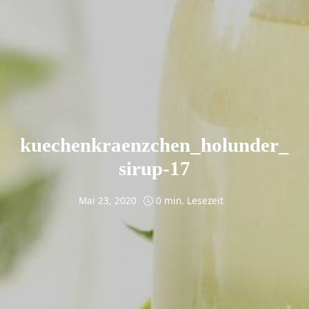
kuechenkraenzchen_holunder_
sirup-17
Mai 23, 2020
0 min. Lesezeit