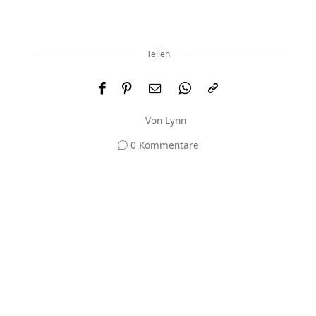
Teilen
Von
Lynn
0 Kommentare
Und was meinst du?
Deine E-Mail-Adresse wird nicht veröffentlicht.
Erforderliche Felder sind mit
*
markiert