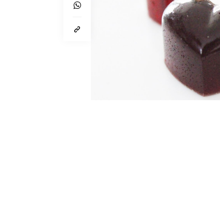
Von
Lynn