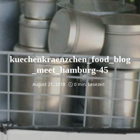
kuechenkraenzchen_food_blog
_meet_hamburg-45
August 21, 2018
0 min. Lesezeit