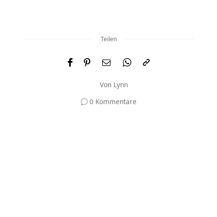
Teilen
Von
Lynn
0 Kommentare
Und was meinst du?
Deine E-Mail-Adresse wird nicht veröffentlicht.
Erforderliche Felder sind mit
*
markiert