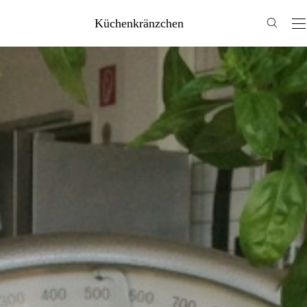
Küchenkränzchen