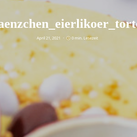
aenzchen_eierlikoer_tor
April 21, 2021
0 min. Lesezeit