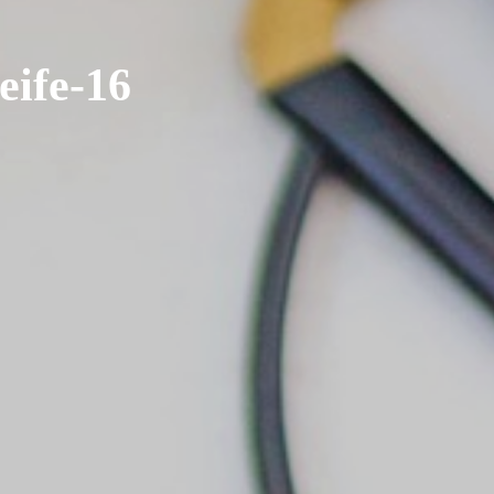
eife-16