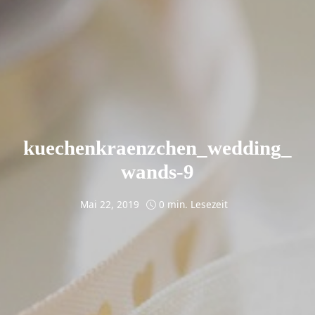
kuechenkraenzchen_wedding_
wands-9
Mai 22, 2019
0 min. Lesezeit