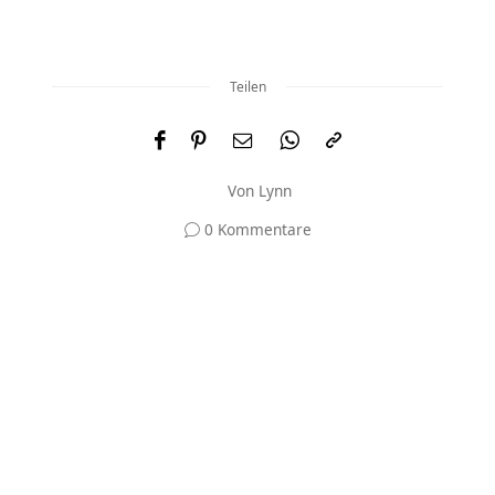
Teilen
Von
Lynn
0 Kommentare
Und was meinst du?
Deine E-Mail-Adresse wird nicht veröffentlicht.
Erforderliche Felder sind mit
*
markiert