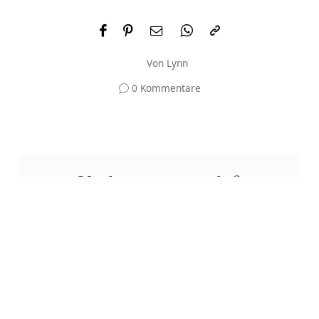
Von
Lynn
0 Kommentare
Und was meinst du?
Deine E-Mail-Adresse wird nicht veröffentlicht.
Erforderliche Felder sind mit
*
markiert