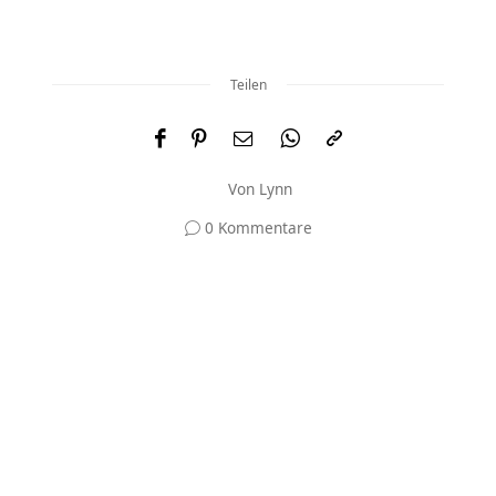
Teilen
Von
Lynn
0 Kommentare
Und was meinst du?
Deine E-Mail-Adresse wird nicht veröffentlicht.
Erforderliche Felder sind mit
*
markiert