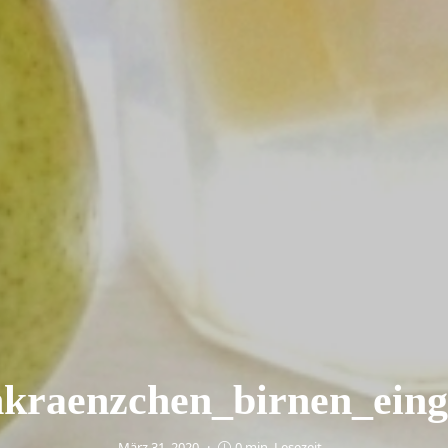
kraenzchen_birnen_einge
März 31, 2020
0 min. Lesezeit