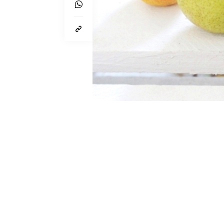
Von
Lynn