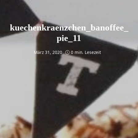
kuechenkraenzchen_banoffee_
pie_11
März 31, 2020
0 min. Lesezeit