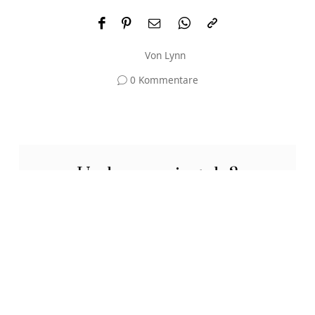
Von
Lynn
0 Kommentare
Und was meinst du?
Deine E-Mail-Adresse wird nicht veröffentlicht.
Erforderliche Felder sind mit
*
markiert