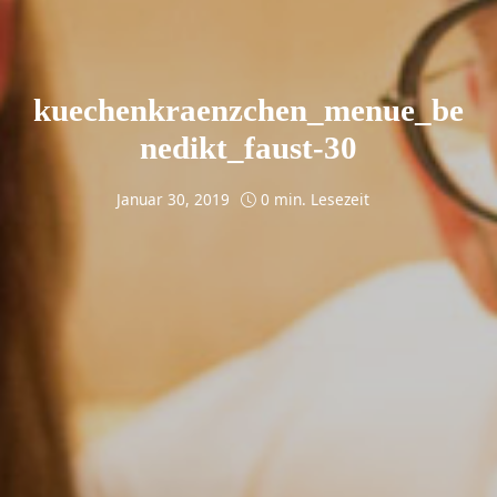
kuechenkraenzchen_menue_be
nedikt_faust-30
Januar 30, 2019
0 min. Lesezeit