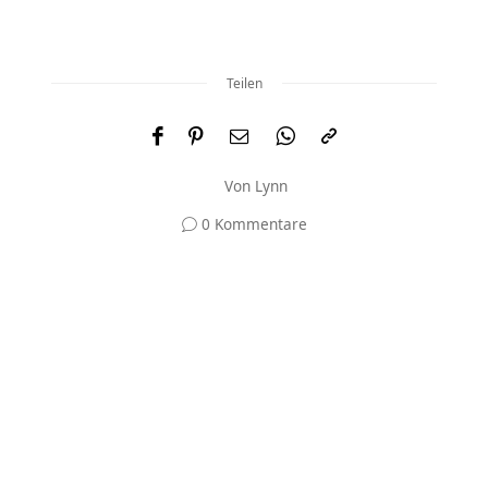
Teilen
Von
Lynn
0 Kommentare
Und was meinst du?
Deine E-Mail-Adresse wird nicht veröffentlicht.
Erforderliche Felder sind mit
*
markiert