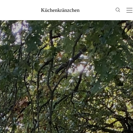
Küchenkränzchen