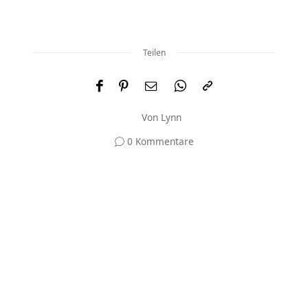
Teilen
Von
Lynn
0 Kommentare
Und was meinst du?
Deine E-Mail-Adresse wird nicht veröffentlicht.
Erforderliche Felder sind mit
*
markiert