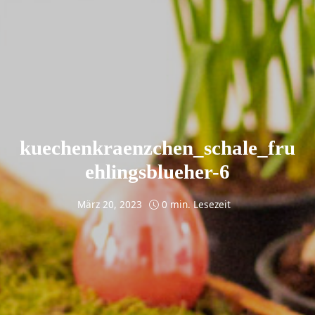
kuechenkraenzchen_schale_fru
ehlingsblueher-6
März 20, 2023
0 min. Lesezeit